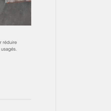
 réduire 
x usagés.