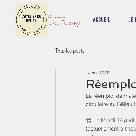
Val de Morteau
Accueil
Le 
& Plateau du Russey
Tous les posts
14 mai 2025
Réemplo
Le réemploi de maté
circulaire au Bélieu !
🏗️ Le Mardi 29 avril
(actuellement à l’hô