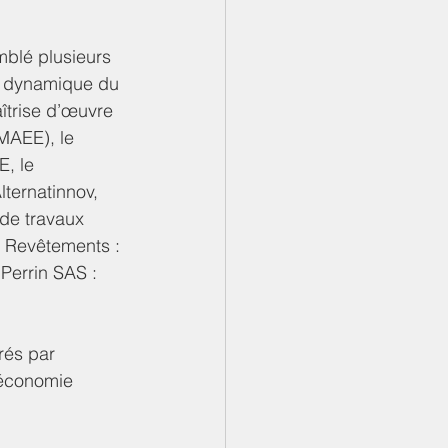
mblé plusieurs 
a dynamique du 
îtrise d’œuvre 
AEE), le 
, le 
lternatinnov, 
 de travaux 
FC Revêtements : 
 Perrin SAS : 
rés par 
’économie 