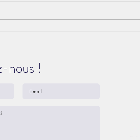
♻️ Visite du chantier de la
🔨 L
recyclerie du Bélieu : un
pôle
projet exemplaire
d’éc
d’économie circulaire
Béli
-nous !
Les infor