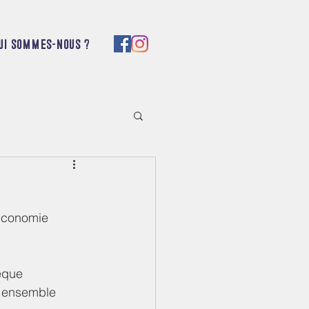
ui sommes-nous ?
’économie 
èque 
r ensemble 