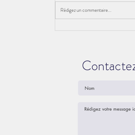
Rédigez un commentaire...
🏗️ Le chantier avance au
Bélieu
Contactez