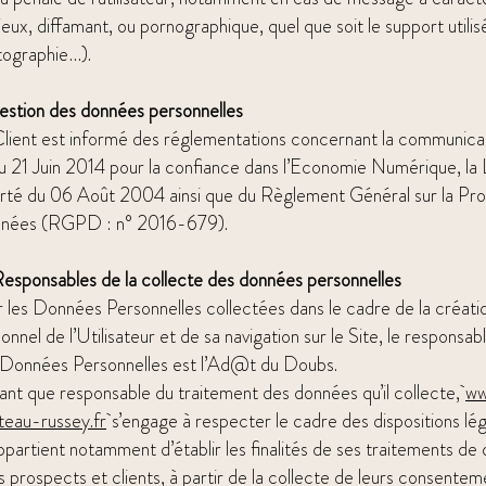
rieux, diffamant, ou pornographique, quel que soit le support utilis
tographie…).
estion des données personnelles
lient est informé des réglementations concernant la communicat
du 21 Juin 2014 pour la confiance dans l’Economie Numérique, la 
rté du 06 Août 2004 ainsi que du Règlement Général sur la Pro
nées (RGPD : n° 2016-679).
Responsables de la collecte des données personnelles
 les Données Personnelles collectées dans le cadre de la créat
onnel de l’Utilisateur et de sa navigation sur le Site, le responsa
 Données Personnelles est l’Ad@t du Doubs.
ant que responsable du traitement des données qu’il collecte,
ww
teau-russey.fr
s’engage à respecter le cadre des dispositions léga
appartient notamment d’établir les finalités de ses traitements de
s prospects et clients, à partir de la collecte de leurs consentem