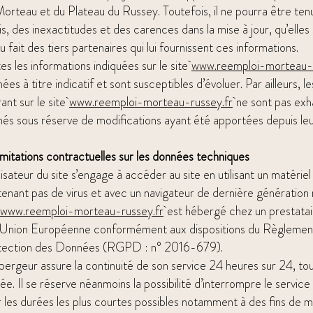
orteau et du Plateau du Russey. Toutefois, il ne pourra être te
is, des inexactitudes et des carences dans la mise à jour, qu’elles 
u fait des tiers partenaires qui lui fournissent ces informations.
es les informations indiquées sur le site
www.reemploi-morteau-r
ées à titre indicatif et sont susceptibles d’évoluer. Par ailleurs,
rant sur le site
www.reemploi-morteau-russey.fr
ne sont pas exhau
és sous réserve de modifications ayant été apportées depuis leur
imitations contractuelles sur les données techniques
ilisateur du site s’engage à accéder au site en utilisant un matérie
enant pas de virus et avec un navigateur de dernière génération 
www.reemploi-morteau-russey.fr
est hébergé chez un prestataire
’Union Européenne conformément aux dispositions du Règlement
tection des Données (RGPD : n° 2016-679).
bergeur assure la continuité de son service 24 heures sur 24, tou
née. Il se réserve néanmoins la possibilité d’interrompre le servi
 les durées les plus courtes possibles notamment à des fins de 