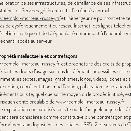
élioration de ses infrastructures, de défaillance de ses infrastruc
tations et Services génèrent un trafic réputé anormal.
.reemploi-morteau-russey.fr
et l’hébergeur ne pourront être t
as de dysfonctionnement du réseau Internet, des lignes télépho
riel informatique et de téléphonie lié notamment à l’encombrem
chant l’accès au serveur.
ropriété intellectuelle et contrefaçons
.reemploi-morteau-russey.fr
est propriétaire des droits de propr
étient les droits d’usage sur tous les éléments accessibles sur le s
mment les textes, images, graphismes, logos, vidéos, icônes et s
oduction, représentation, modification, publication, adaptation d
éléments du site, quel que soit le moyen ou le procédé utilisé, est
risation écrite préalable de
www.reemploi-morteau-russey.fr
e exploitation non autorisée du site ou de l’un quelconque des élé
ient sera considérée comme constitutive d’une contrefaçon et p
ormément aux dispositions des articles L.335-2 et suivants du 