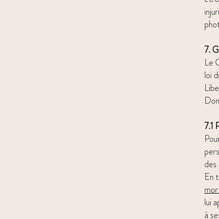
inju
pho
7. G
Le C
loi 
Libe
Don
7.1 
Pour
pers
des
En t
mor
lui 
à se