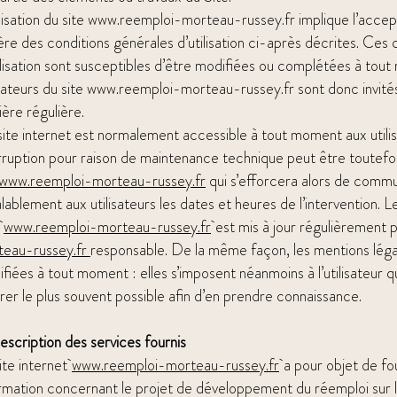
ilisation du site
www.reemploi-morteau-russey.fr
implique l’accep
ère des conditions générales d’utilisation ci-après décrites. Ces 
ilisation sont susceptibles d’être modifiées ou complétées à tout
isateurs du site
www.reemploi-morteau-russey.fr
sont donc invité
ère régulière.
ite internet est normalement accessible à tout moment aux utili
rruption pour raison de maintenance technique peut être toutefo
www.reemploi-morteau-russey.fr
qui s’efforcera alors de comm
lablement aux utilisateurs les dates et heures de l’intervention. Le
b
www.reemploi-morteau-russey.fr
est mis à jour régulièrement 
teau-russey.fr
responsable. De la même façon, les mentions léga
fiées à tout moment : elles s’imposent néanmoins à l’utilisateur qui
rer le plus souvent possible afin d’en prendre connaissance.
escription des services fournis
ite internet
www.reemploi-morteau-russey.fr
a pour objet de fo
rmation concernant le projet de développement du réemploi sur le