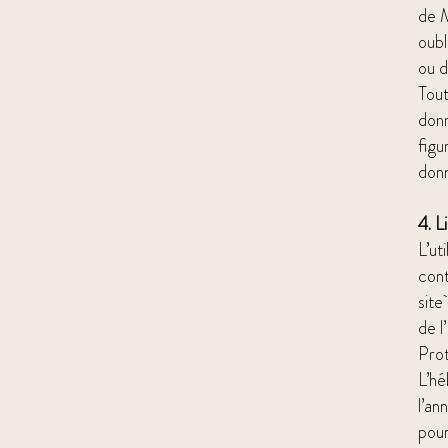
de M
oubl
ou d
Tout
donn
figu
donn
4. L
L’ut
cont
site
de l
Pro
L’hé
l’an
pour