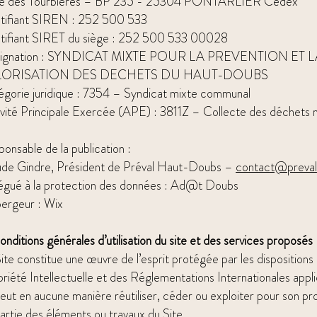
ue des Tourbières – BP 235 - 25304 PONTARLIER Cedex
ntifiant SIREN : 252 500 533
ntifiant SIRET du siège : 252 500 533 00028
ignation : SYNDICAT MIXTE POUR LA PREVENTION ET L
LORISATION DES DECHETS DU HAUT-DOUBS
gorie juridique : 7354 – Syndicat mixte communal
vité Principale Exercée (APE) : 3811Z – Collecte des déchets
onsable de la publication :
ude Gindre, Président de Préval Haut-Doubs –
contact@preval.
égué à la protection des données : Ad@t Doubs
ergeur : Wix
onditions générales d’utilisation du site et des services proposés
ite constitue une œuvre de l’esprit protégée par les disposition
riété Intellectuelle et des Réglementations Internationales appli
eut en aucune manière réutiliser, céder ou exploiter pour son p
artie des éléments ou travaux du Site.