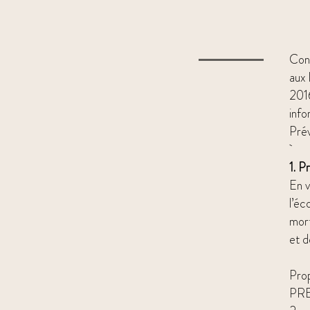
Conf
aux 
2016
info
Pré
1. P
En v
l’éc
mor
et d
Prop
PR