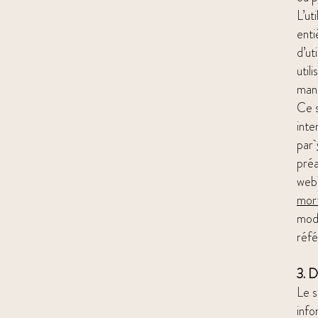
L’ut
enti
d’ut
util
mani
Ce s
inte
par
préa
we
mor
modi
réfé
3. D
Le s
info