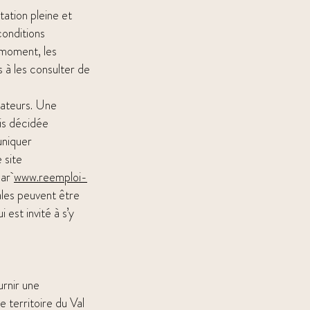
tation pleine et
conditions
 moment, les
s à les consulter de
sateurs. Une
is décidée
uniquer
 site
par
www.reemploi-
les peuvent être
 est invité à s’y
urnir une
 territoire du Val