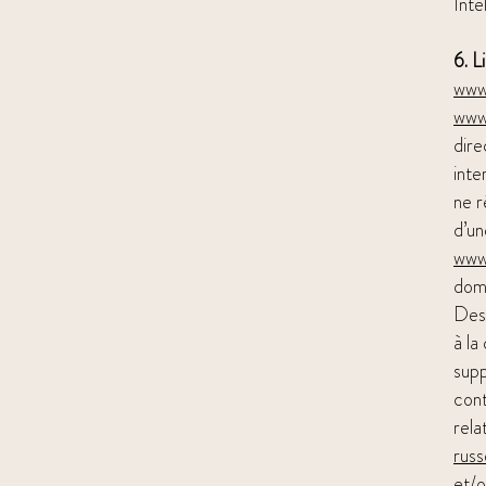
Inte
6. L
www
www
dire
inte
ne r
d’un
www
domm
Des 
à la
supp
cont
rela
russ
et/o