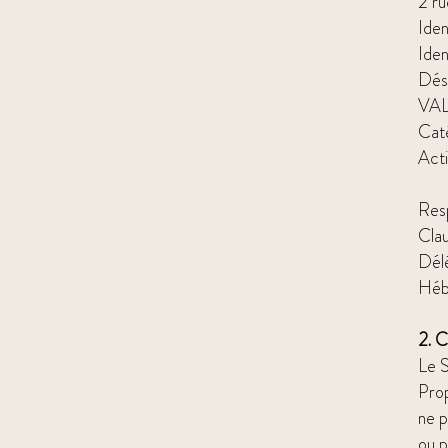
2 r
Ide
Ide
Dés
VA
Caté
Acti
Resp
Cla
Dél
Héb
2. C
Le S
Prop
ne p
ou p