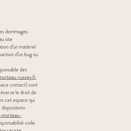
 des dommages
au site
sation d’un matériel
parition d’un bug ou
sponsable des
orteau-russey.fr
.
space contact) sont
éserve le droit de
ns cet espace qui
x dispositions
-morteau-
ponsabilité civile
re raciste,