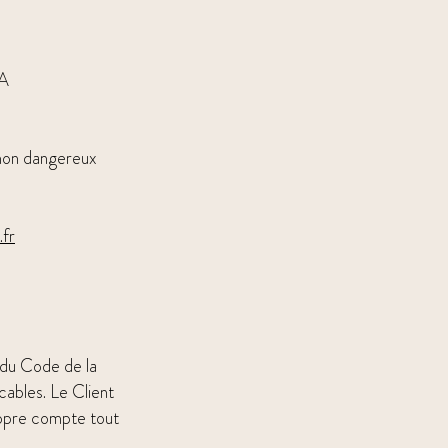
A
 non dangereux
fr
s du Code de la
cables. Le Client
ropre compte tout