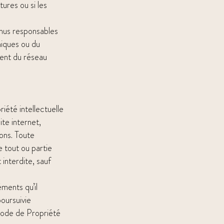
tures ou si les
enus responsables
niques ou du
ent du réseau
iété intellectuelle
ite internet,
ons. Toute
e tout ou partie
 interdite, sauf
ments qu’il
oursuivie
Code de Propriété