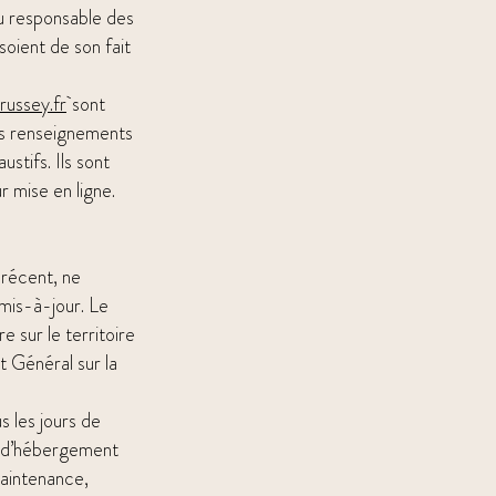
nu responsable des
soient de son fait
ussey.fr
sont
 les renseignements
stifs. Ils sont
 mise en ligne.
l récent, ne
mis-à-jour. Le
 sur le territoire
 Général sur la
s les jours de
ce d’hébergement
maintenance,