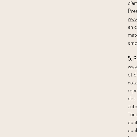
d’am
Pres
www
en c
maté
empê
5. P
www
et d
nota
repr
des 
auto
Tout
cont
conf