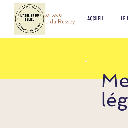
Val de Morteau
Accueil
Le 
& Plateau du Russey
Me
lé