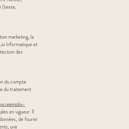
é (texte,
ion marketing, la
Loi Informatique et
tection des
ion du compte
ble du traitement
w.reemploi-
les en vigueur. Il
 données, de fournir
ents, une