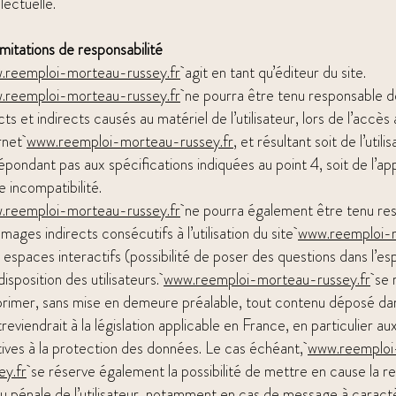
llectuelle.
imitations de responsabilité
.reemploi-morteau-russey.fr
agit en tant qu’éditeur du site.
.reemploi-morteau-russey.fr
ne pourra être tenu responsable
cts et indirects causés au matériel de l’utilisateur, lors de l’accès 
rnet
www.reemploi-morteau-russey.fr
, et résultant soit de l’utili
épondant pas aux spécifications indiquées au point 4, soit de l’ap
e incompatibilité.
.reemploi-morteau-russey.fr
ne pourra également être tenu re
ages indirects consécutifs à l’utilisation du site
www.reemploi-m
espaces interactifs (possibilité de poser des questions dans l’e
 disposition des utilisateurs.
www.reemploi-morteau-russey.fr
se r
rimer, sans mise en demeure préalable, tout contenu déposé da
reviendrait à la législation applicable en France, en particulier au
tives à la protection des données. Le cas échéant,
www.reemploi
ey.fr
se réserve également la possibilité de mettre en cause la res
u pénale de l’utilisateur, notamment en cas de message à caractè